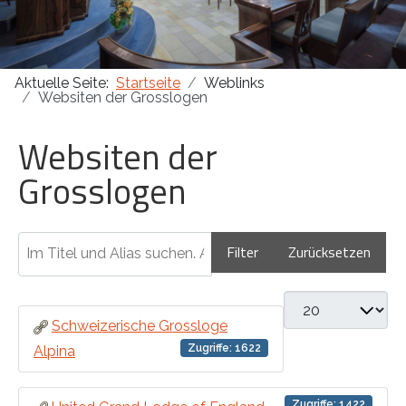
Masonica 47
Aktuelle Seite:
Startseite
Weblinks
Masonica 46
Websiten der Grosslogen
Masonica 45
Websiten der
Grosslogen
Im Titel und Alias suchen. Als Präfix „ID:“ verwenden, um n
Filter
Zurücksetzen
Anzeige #
Schweizerische Grossloge
Zugriffe: 1622
Alpina
Zugriffe: 1422