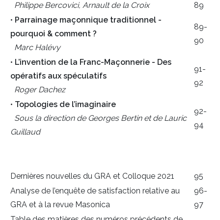
Philippe Bercovici, Arnault de la Croix
89
•
Parrainage maçonnique traditionnel -
89-
pourquoi & comment ?
90
Marc Halévy
•
L’invention de la Franc-Maçonnerie - Des
91-
opératifs aux spéculatifs
92
Roger Dachez
•
Topologies de l’imaginaire
92-
Sous la direction de Georges Bertin et de Lauric
94
Guillaud
Dernières nouvelles du GRA et Colloque 2021
95
Analyse de l’enquête de satisfaction relative au
96-
GRA et à la revue Masonica
97
Table des matières des numéros précédents de