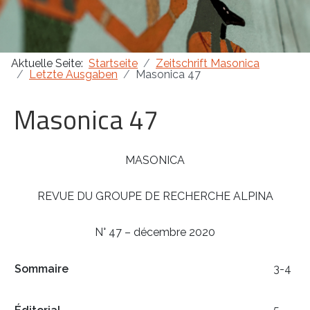
Masonica 47
Aktuelle Seite:
Startseite
Zeitschrift Masonica
Masonica 46
Letzte Ausgaben
Masonica 47
Masonica 45
Masonica 47
MASONICA
REVUE DU GROUPE DE RECHERCHE ALPINA
N° 47 – décembre 2020
Sommaire
3-4