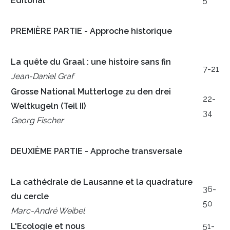
Éditorial
5
PREMIÈRE PARTIE - Approche historique
La quête du Graal : une histoire sans fin
7-21
Jean-Daniel Graf
Grosse National Mutterloge zu den drei
22-
Weltkugeln (Teil II)
34
Georg Fischer
DEUXIÈME PARTIE - Approche transversale
La cathédrale de Lausanne et la quadrature
36-
du cercle
50
Marc-André Weibel
L'Ecologie et nous
51-