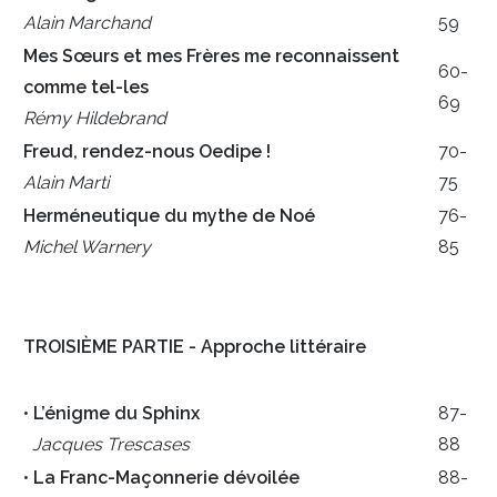
Alain Marchand
59
Mes Sœurs et mes Frères me reconnaissent
60-
comme tel-les
69
Rémy Hildebrand
Freud, rendez-nous Oedipe !
70-
Alain Marti
75
Herméneutique du mythe de Noé
76-
Michel Warnery
85
TROISIÈME PARTIE - Approche littéraire
•
L’énigme du Sphinx
87-
Jacques Trescases
88
•
La Franc-Maçonnerie dévoilée
88-