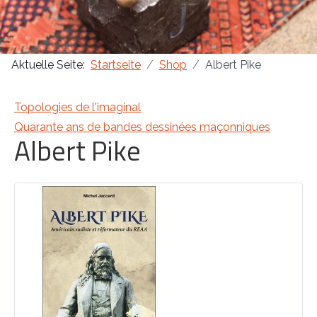
Masonica 47
Aktuelle Seite:
Startseite
Shop
Albert Pike
Masonica 46
Masonica 45
Topologies de l'imaginal
Quarante ans de bandes dessinées maçonniques
Albert Pike