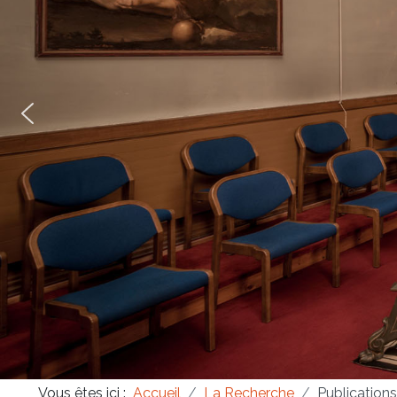
Masonica 47
Masonica 46
Masonica 45
Vous êtes ici :
Accueil
La Recherche
Publications