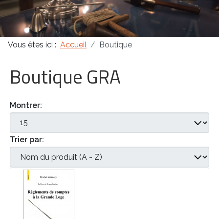
Masonica 47
Vous êtes ici :
Accueil
Boutique
Masonica 46
Boutique GRA
Masonica 45
Montrer:
Trier par: