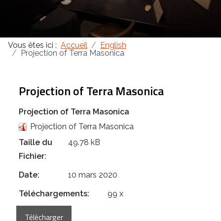
Masonica 47
Vous êtes ici :
Accueil
English
Masonica 46
Projection of Terra Masonica
Masonica 45
Projection of Terra Masonica
Projection of Terra Masonica
Projection of Terra Masonica
Taille du
49.78 kB
Fichier:
Date:
10 mars 2020
Téléchargements:
99 x