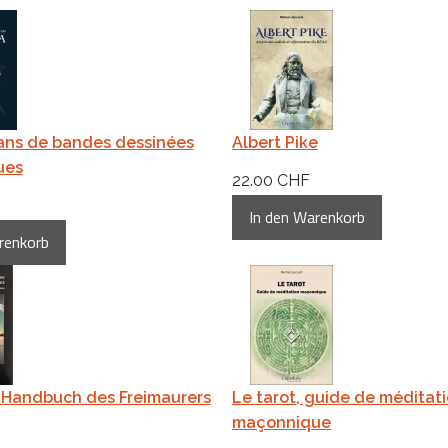
ans de bandes dessinées
Albert Pike
ues
22.00 CHF
 Handbuch des Freimaurers
Le tarot, guide de méditat
maçonnique