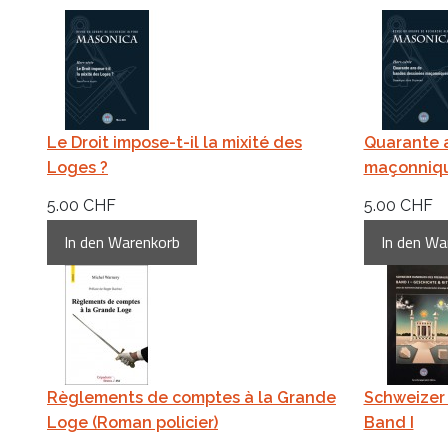
Le Droit impose-t-il la mixité des
Quarante 
Loges ?
maçonniq
5.00 CHF
5.00 CHF
Règlements de comptes à la Grande
Schweizer
Loge (Roman policier)
Band I