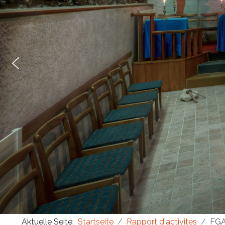
Masonica 47
Masonica 46
Masonica 45
Aktuelle Seite:
Startseite
Rapport d'activités
FGA